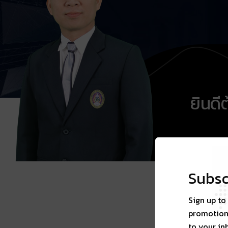
ยินดี
Subsc
Sign up to
promotions
to your in