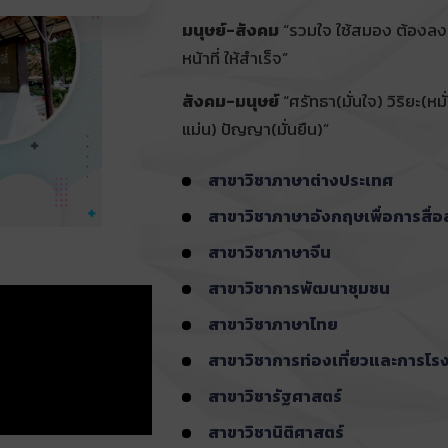
มนุษย์-สังคม
“รวมใจ ใช้สมอง ต้องลงมื
หน้าที่ ให้สำเร็จ”
สังคม-มนุษย์
“ศรัทธา(มั่นใจ) วิริยะ(หมั
แม่น) ปัญญา(มั่นยืน)”
สาขาวิชาภาษาต่างประเทศ
สาขาวิชาภาษาอังกฤษเพื่อการสื่อ
สาขาวิชาภาษาจีน
สาขาวิชาการพัฒนาชุมชน
สาขาวิชาภาษาไทย
สาขาวิชาการท่องเที่ยวและการโร
สาขาวิชารัฐศาสตร์
สาขาวิชานิติศาสตร์