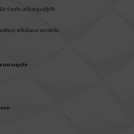
อ ร่วมกัน สนับสนุน ปฏิบัติ
่นเพียร) สติ(มั่นคง) สมาธิ(มั่น
สารทางธุรกิจ
งแรม