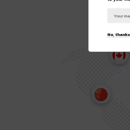
Immigr
No, thanks